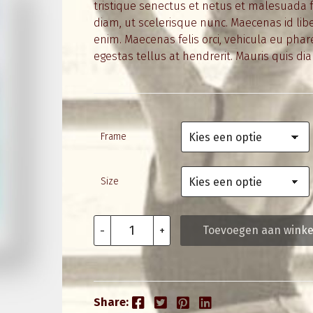
tristique senectus et netus et malesuada f
diam, ut scelerisque nunc. Maecenas id lib
enim. Maecenas felis orci, vehicula eu phare
egestas tellus at hendrerit. Mauris quis dia
Frame
Size
Exotic
Toevoegen aan wink
-
+
aantal
Facebook
Twitter
Pinterest
LinkedIn
Share: