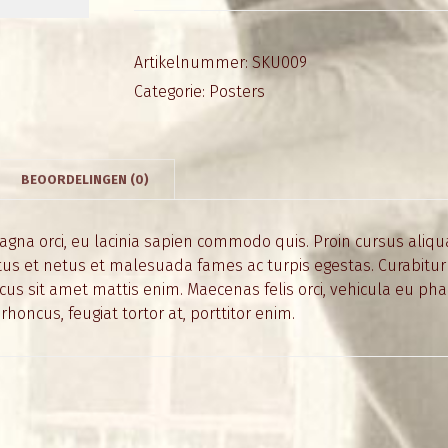
Artikelnummer:
SKU009
Categorie:
Posters
BEOORDELINGEN (0)
agna orci, eu lacinia sapien commodo quis. Proin cursus aliqu
us et netus et malesuada fames ac turpis egestas. Curabitur
s sit amet mattis enim. Maecenas felis orci, vehicula eu phare
rhoncus, feugiat tortor at, porttitor enim.