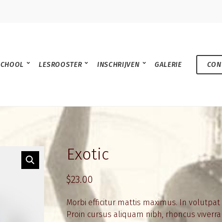
SCHOOL
LESROOSTER
INSCHRIJVEN
GALERIE
CON
Exotic
$
23.00
Morbi efficitur mattis maximus. In volutpa
Proin cursus aliquam nibh, rhoncus viverra