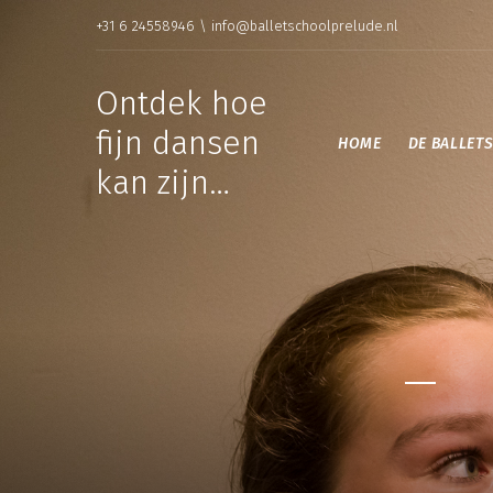
+31 6 24558946 \ info@balletschoolprelude.nl
Ontdek hoe
fijn dansen
HOME
DE BALLET
kan zijn…