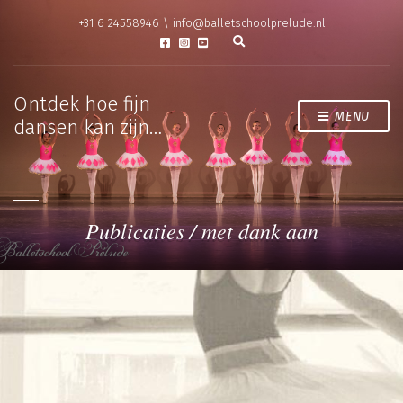
+31 6 24558946 \ info@balletschoolprelude.nl
E
x
p
a
n
Ontdek hoe fijn
d
MENU
dansen kan zijn…
s
e
a
r
c
h
f
o
Publicaties / met dank aan
r
m